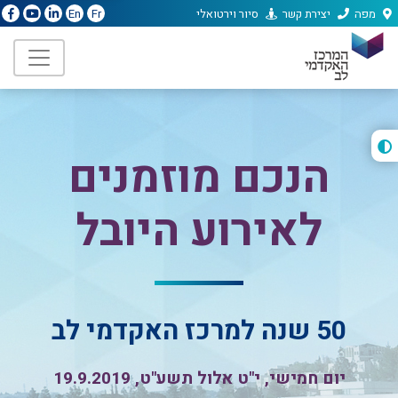
מפה
יצירת קשר
סיור וירטואלי
En
Fr
ת
הנכם מוזמנים
ה
לאירוע היובל
50 שנה למרכז האקדמי לב
יום חמישי, י"ט אלול תשע"ט, 19.9.2019