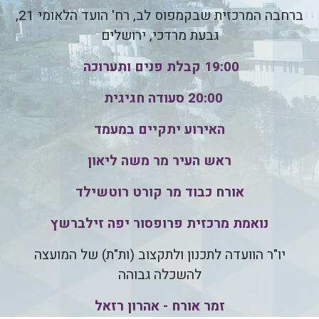
ברחבה המרכזית שבקמפוס לב, רח' הועד הלאומי 21,
גבעת מרדכי, ירושלים
19:00 קבלת פנים ותערוכה
20:00 סעודה חגיגית
האירוע יתקיים במעמד
ראש העיר מר משה ליאון
אורח כבוד מר קורט רוטשילד
נואמת מרכזית פרופסור יפה זילברשץ
יו"ר הוועדה לתכנון ולתקצוב (ות"ת) של המועצה
להשכלה גבוהה
זמר אורח - אהרון רזאל