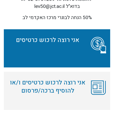
בדוא"ל
lev50@jct.ac.il
50% הנחה לבוגרי מרכז האקדמי לב
לפניך 3 אופציות לרכישה/תרומה , בלחיצה על כל אחת מהאופציות , תועבר ישירות לתוכן הרלוונטי בעמוד זה בהתאם לבחירתך
אני רוצה לרכוש כרטיסים
אני רוצה לרכוש כרטיסים ו/או
להוסיף ברכה/פרסום